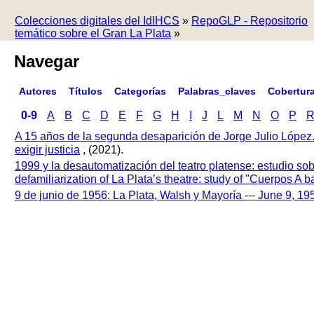
Colecciones digitales del IdIHCS
»
RepoGLP - Repositorio
temático sobre el Gran La Plata
»
Navegar
Autores
Títulos
Categorías
Palabras_claves
Cobertur
0-9
A
B
C
D
E
F
G
H
I
J
L
M
N
O
P
A 15 años de la segunda desaparición de Jorge Julio López
exigir justicia
, (2021).
1999 y la desautomatización del teatro platense: estudio so
defamiliarization of La Plata’s theatre: study of "Cuerpos A
9 de junio de 1956: La Plata, Walsh y Mayoría --- June 9, 1