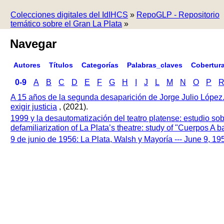
Colecciones digitales del IdIHCS
»
RepoGLP - Repositorio
temático sobre el Gran La Plata
»
Navegar
Autores
Títulos
Categorías
Palabras_claves
Cobertur
0-9
A
B
C
D
E
F
G
H
I
J
L
M
N
O
P
A 15 años de la segunda desaparición de Jorge Julio López
exigir justicia
, (2021).
1999 y la desautomatización del teatro platense: estudio so
defamiliarization of La Plata’s theatre: study of "Cuerpos A
9 de junio de 1956: La Plata, Walsh y Mayoría --- June 9, 1