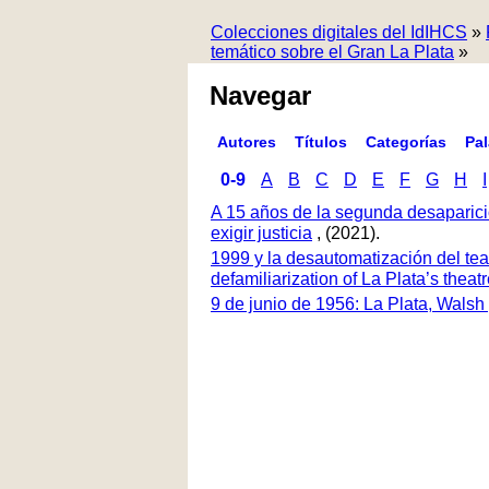
Colecciones digitales del IdIHCS
»
temático sobre el Gran La Plata
»
Navegar
Autores
Títulos
Categorías
Pa
0-9
A
B
C
D
E
F
G
H
I
A 15 años de la segunda desaparici
exigir justicia
, (2021).
1999 y la desautomatización del tea
defamiliarization of La Plata’s thea
9 de junio de 1956: La Plata, Walsh