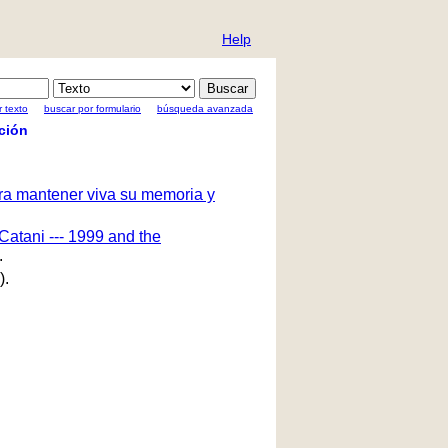
Help
 texto
buscar por formulario
búsqueda avanzada
ción
ara mantener viva su memoria y
Catani --- 1999 and the
.
).