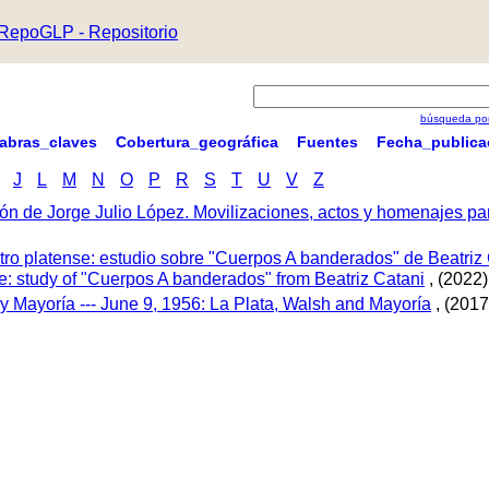
RepoGLP - Repositorio
búsqueda por
labras_claves
Cobertura_geográfica
Fuentes
Fecha_publica
J
L
M
N
O
P
R
S
T
U
V
Z
ón de Jorge Julio López. Movilizaciones, actos y homenajes p
tro platense: estudio sobre "Cuerpos A banderados" de Beatriz 
tre: study of "Cuerpos A banderados" from Beatriz Catani
, (2022)
 y Mayoría --- June 9, 1956: La Plata, Walsh and Mayoría
, (2017