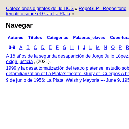
Colecciones digitales del IdIHCS
»
RepoGLP - Repositorio
temático sobre el Gran La Plata
»
Navegar
Autores
Títulos
Categorías
Palabras_claves
Cobertur
0-9
A
B
C
D
E
F
G
H
I
J
L
M
N
O
P
A 15 años de la segunda desaparición de Jorge Julio López
exigir justicia
, (2021).
1999 y la desautomatización del teatro platense: estudio so
defamiliarization of La Plata’s theatre: study of "Cuerpos A
9 de junio de 1956: La Plata, Walsh y Mayoría --- June 9, 1