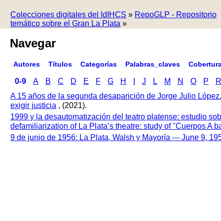
Colecciones digitales del IdIHCS
»
RepoGLP - Repositorio
temático sobre el Gran La Plata
»
Navegar
Autores
Títulos
Categorías
Palabras_claves
Cobertur
0-9
A
B
C
D
E
F
G
H
I
J
L
M
N
O
P
A 15 años de la segunda desaparición de Jorge Julio López
exigir justicia
, (2021).
1999 y la desautomatización del teatro platense: estudio so
defamiliarization of La Plata’s theatre: study of "Cuerpos A
9 de junio de 1956: La Plata, Walsh y Mayoría --- June 9, 1