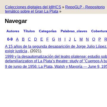
Colecciones digitales del IdIHCS
»
RepoGLP - Repositorio
temático sobre el Gran La Plata
»
Navegar
Autores
Títulos
Categorías
Palabras_claves
Cobertur
0-9
A
B
C
D
E
F
G
H
I
J
L
M
N
O
P
A 15 años de la segunda desaparición de Jorge Julio López
exigir justicia
, (2021).
1999 y la desautomatización del teatro platense: estudio so
defamiliarization of La Plata’s theatre: study of "Cuerpos A
9 de junio de 1956: La Plata, Walsh y Mayoría --- June 9, 1