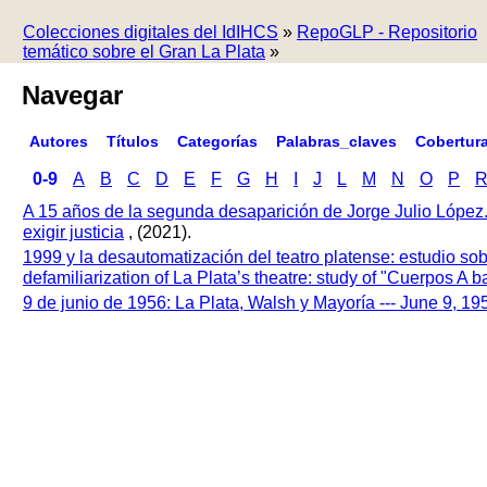
Colecciones digitales del IdIHCS
»
RepoGLP - Repositorio
temático sobre el Gran La Plata
»
Navegar
Autores
Títulos
Categorías
Palabras_claves
Cobertur
0-9
A
B
C
D
E
F
G
H
I
J
L
M
N
O
P
A 15 años de la segunda desaparición de Jorge Julio López
exigir justicia
, (2021).
1999 y la desautomatización del teatro platense: estudio so
defamiliarization of La Plata’s theatre: study of "Cuerpos A
9 de junio de 1956: La Plata, Walsh y Mayoría --- June 9, 1