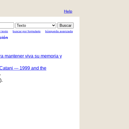
Help
 texto
buscar por formulario
búsqueda avanzada
ción
ara mantener viva su memoria y
Catani --- 1999 and the
.
).