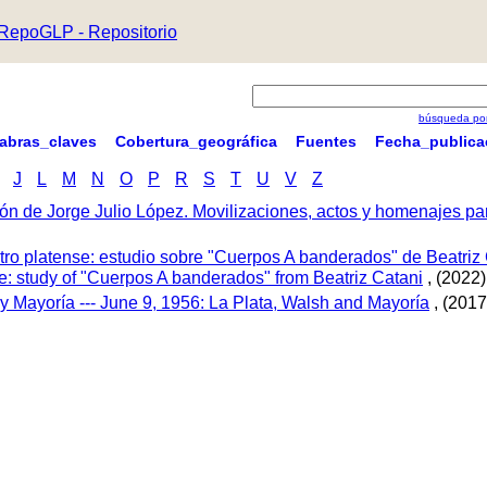
RepoGLP - Repositorio
búsqueda por
labras_claves
Cobertura_geográfica
Fuentes
Fecha_publica
J
L
M
N
O
P
R
S
T
U
V
Z
ón de Jorge Julio López. Movilizaciones, actos y homenajes p
tro platense: estudio sobre "Cuerpos A banderados" de Beatriz 
tre: study of "Cuerpos A banderados" from Beatriz Catani
, (2022)
 y Mayoría --- June 9, 1956: La Plata, Walsh and Mayoría
, (2017