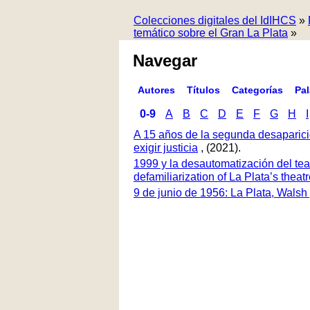
Colecciones digitales del IdIHCS
»
temático sobre el Gran La Plata
»
Navegar
Autores
Títulos
Categorías
Pa
0-9
A
B
C
D
E
F
G
H
I
A 15 años de la segunda desaparici
exigir justicia
, (2021).
1999 y la desautomatización del tea
defamiliarization of La Plata’s thea
9 de junio de 1956: La Plata, Walsh