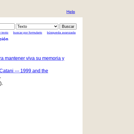
Help
 texto
buscar por formulario
búsqueda avanzada
ción
ara mantener viva su memoria y
Catani --- 1999 and the
.
).