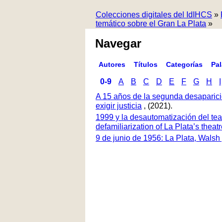
Colecciones digitales del IdIHCS
»
temático sobre el Gran La Plata
»
Navegar
Autores
Títulos
Categorías
Pa
0-9
A
B
C
D
E
F
G
H
I
A 15 años de la segunda desaparici
exigir justicia
, (2021).
1999 y la desautomatización del tea
defamiliarization of La Plata’s thea
9 de junio de 1956: La Plata, Walsh