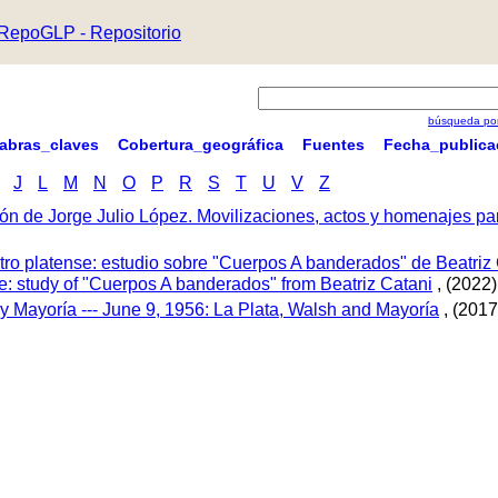
RepoGLP - Repositorio
búsqueda por
labras_claves
Cobertura_geográfica
Fuentes
Fecha_publica
J
L
M
N
O
P
R
S
T
U
V
Z
ón de Jorge Julio López. Movilizaciones, actos y homenajes p
tro platense: estudio sobre "Cuerpos A banderados" de Beatriz 
tre: study of "Cuerpos A banderados" from Beatriz Catani
, (2022)
 y Mayoría --- June 9, 1956: La Plata, Walsh and Mayoría
, (2017