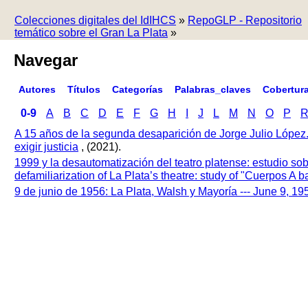
Colecciones digitales del IdIHCS
»
RepoGLP - Repositorio
temático sobre el Gran La Plata
»
Navegar
Autores
Títulos
Categorías
Palabras_claves
Cobertur
0-9
A
B
C
D
E
F
G
H
I
J
L
M
N
O
P
A 15 años de la segunda desaparición de Jorge Julio López
exigir justicia
, (2021).
1999 y la desautomatización del teatro platense: estudio so
defamiliarization of La Plata’s theatre: study of "Cuerpos A
9 de junio de 1956: La Plata, Walsh y Mayoría --- June 9, 1