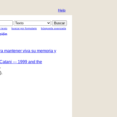
Help
 texto
buscar por formulario
búsqueda avanzada
ción
ara mantener viva su memoria y
Catani --- 1999 and the
.
).