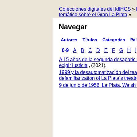
Colecciones digitales del IdIHCS
»
temático sobre el Gran La Plata
»
Navegar
Autores
Títulos
Categorías
Pa
0-9
A
B
C
D
E
F
G
H
I
A 15 años de la segunda desaparici
exigir justicia
, (2021).
1999 y la desautomatización del tea
defamiliarization of La Plata’s thea
9 de junio de 1956: La Plata, Walsh