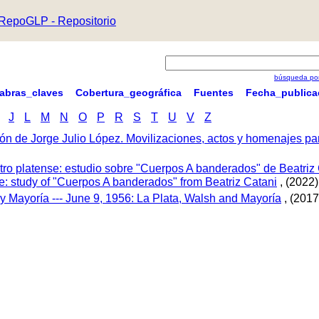
RepoGLP - Repositorio
búsqueda por
labras_claves
Cobertura_geográfica
Fuentes
Fecha_publica
J
L
M
N
O
P
R
S
T
U
V
Z
ón de Jorge Julio López. Movilizaciones, actos y homenajes p
tro platense: estudio sobre "Cuerpos A banderados" de Beatriz 
tre: study of "Cuerpos A banderados" from Beatriz Catani
, (2022)
 y Mayoría --- June 9, 1956: La Plata, Walsh and Mayoría
, (2017