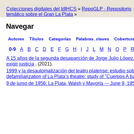
Colecciones digitales del IdIHCS
»
RepoGLP - Repositorio
temático sobre el Gran La Plata
»
Navegar
Autores
Títulos
Categorías
Palabras_claves
Cobertur
0-9
A
B
C
D
E
F
G
H
I
J
L
M
N
O
P
A 15 años de la segunda desaparición de Jorge Julio López
exigir justicia
, (2021).
1999 y la desautomatización del teatro platense: estudio so
defamiliarization of La Plata’s theatre: study of "Cuerpos A
9 de junio de 1956: La Plata, Walsh y Mayoría --- June 9, 1