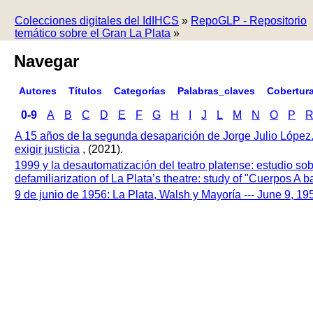
Colecciones digitales del IdIHCS
»
RepoGLP - Repositorio
temático sobre el Gran La Plata
»
Navegar
Autores
Títulos
Categorías
Palabras_claves
Cobertur
0-9
A
B
C
D
E
F
G
H
I
J
L
M
N
O
P
A 15 años de la segunda desaparición de Jorge Julio López
exigir justicia
, (2021).
1999 y la desautomatización del teatro platense: estudio so
defamiliarization of La Plata’s theatre: study of "Cuerpos A
9 de junio de 1956: La Plata, Walsh y Mayoría --- June 9, 1