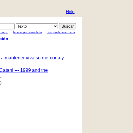
Help
 texto
buscar por formulario
búsqueda avanzada
ción
ara mantener viva su memoria y
Catani --- 1999 and the
.
).