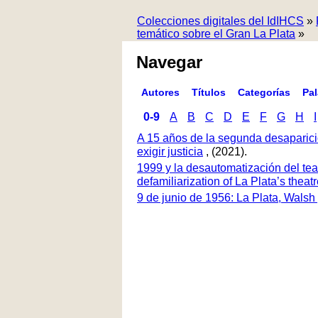
Colecciones digitales del IdIHCS
»
temático sobre el Gran La Plata
»
Navegar
Autores
Títulos
Categorías
Pa
0-9
A
B
C
D
E
F
G
H
I
A 15 años de la segunda desaparici
exigir justicia
, (2021).
1999 y la desautomatización del tea
defamiliarization of La Plata’s thea
9 de junio de 1956: La Plata, Walsh