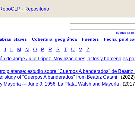
RepoGLP - Repositorio
búsqueda por
labras_claves
Cobertura_geográfica
Fuentes
Fecha_publica
J
L
M
N
O
P
R
S
T
U
V
Z
ón de Jorge Julio López. Movilizaciones, actos y homenajes p
tro platense: estudio sobre "Cuerpos A banderados" de Beatriz 
tre: study of "Cuerpos A banderados" from Beatriz Catani
, (2022)
 y Mayoría --- June 9, 1956: La Plata, Walsh and Mayoría
, (2017