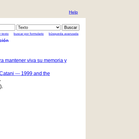
Help
 texto
buscar por formulario
búsqueda avanzada
ción
ara mantener viva su memoria y
Catani --- 1999 and the
.
).