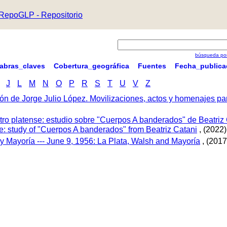
RepoGLP - Repositorio
búsqueda por
labras_claves
Cobertura_geográfica
Fuentes
Fecha_publica
J
L
M
N
O
P
R
S
T
U
V
Z
ón de Jorge Julio López. Movilizaciones, actos y homenajes p
tro platense: estudio sobre "Cuerpos A banderados" de Beatriz 
tre: study of "Cuerpos A banderados" from Beatriz Catani
, (2022)
 y Mayoría --- June 9, 1956: La Plata, Walsh and Mayoría
, (2017