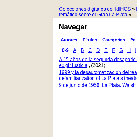
Colecciones digitales del IdIHCS
»
temático sobre el Gran La Plata
»
Navegar
Autores
Títulos
Categorías
Pa
0-9
A
B
C
D
E
F
G
H
I
A 15 años de la segunda desaparici
exigir justicia
, (2021).
1999 y la desautomatización del tea
defamiliarization of La Plata’s thea
9 de junio de 1956: La Plata, Walsh