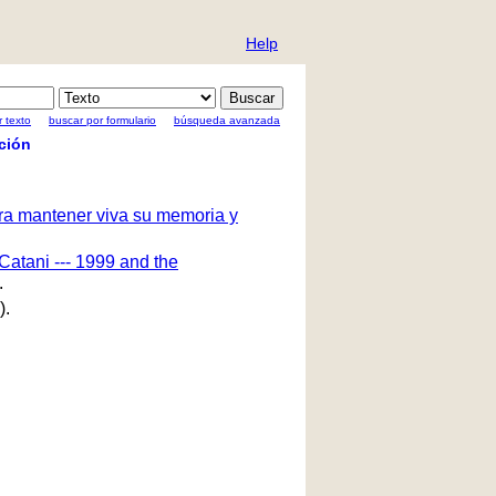
Help
 texto
buscar por formulario
búsqueda avanzada
ción
ara mantener viva su memoria y
Catani --- 1999 and the
.
).