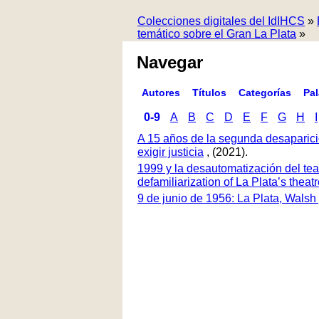
Colecciones digitales del IdIHCS
»
temático sobre el Gran La Plata
»
Navegar
Autores
Títulos
Categorías
Pa
0-9
A
B
C
D
E
F
G
H
I
A 15 años de la segunda desaparici
exigir justicia
, (2021).
1999 y la desautomatización del tea
defamiliarization of La Plata’s thea
9 de junio de 1956: La Plata, Walsh