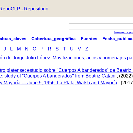
RepoGLP - Repositorio
búsqueda por
labras_claves
Cobertura_geográfica
Fuentes
Fecha_publica
J
L
M
N
O
P
R
S
T
U
V
Z
ón de Jorge Julio López. Movilizaciones, actos y homenajes p
tro platense: estudio sobre "Cuerpos A banderados" de Beatriz 
tre: study of "Cuerpos A banderados" from Beatriz Catani
, (2022)
 y Mayoría --- June 9, 1956: La Plata, Walsh and Mayoría
, (2017