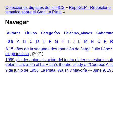
Colecciones digitales del IdIHCS
»
RepoGLP - Repositorio
temático sobre el Gran La Plata
»
Navegar
Autores
Títulos
Categorías
Palabras_claves
Cobertur
0-9
A
B
C
D
E
F
G
H
I
J
L
M
N
O
P
A 15 años de la segunda desaparición de Jorge Julio López
exigir justicia
, (2021).
1999 y la desautomatización del teatro platense: estudio so
defamiliarization of La Plata’s theatre: study of "Cuerpos A
9 de junio de 1956: La Plata, Walsh y Mayoría --- June 9, 1