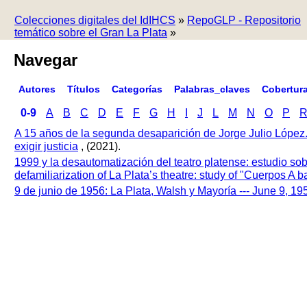
Colecciones digitales del IdIHCS
»
RepoGLP - Repositorio
temático sobre el Gran La Plata
»
Navegar
Autores
Títulos
Categorías
Palabras_claves
Cobertur
0-9
A
B
C
D
E
F
G
H
I
J
L
M
N
O
P
A 15 años de la segunda desaparición de Jorge Julio López
exigir justicia
, (2021).
1999 y la desautomatización del teatro platense: estudio so
defamiliarization of La Plata’s theatre: study of "Cuerpos A
9 de junio de 1956: La Plata, Walsh y Mayoría --- June 9, 1