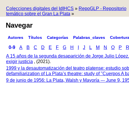
Colecciones digitales del IdIHCS
»
RepoGLP - Repositorio
temático sobre el Gran La Plata
»
Navegar
Autores
Títulos
Categorías
Palabras_claves
Cobertur
0-9
A
B
C
D
E
F
G
H
I
J
L
M
N
O
P
A 15 años de la segunda desaparición de Jorge Julio López
exigir justicia
, (2021).
1999 y la desautomatización del teatro platense: estudio so
defamiliarization of La Plata’s theatre: study of "Cuerpos A
9 de junio de 1956: La Plata, Walsh y Mayoría --- June 9, 1