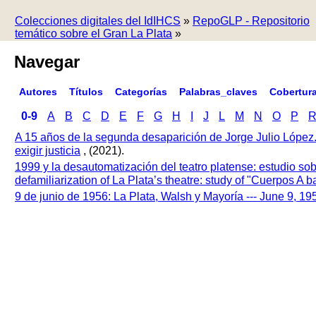
Colecciones digitales del IdIHCS
»
RepoGLP - Repositorio
temático sobre el Gran La Plata
»
Navegar
Autores
Títulos
Categorías
Palabras_claves
Cobertur
0-9
A
B
C
D
E
F
G
H
I
J
L
M
N
O
P
A 15 años de la segunda desaparición de Jorge Julio López
exigir justicia
, (2021).
1999 y la desautomatización del teatro platense: estudio so
defamiliarization of La Plata’s theatre: study of "Cuerpos A
9 de junio de 1956: La Plata, Walsh y Mayoría --- June 9, 1