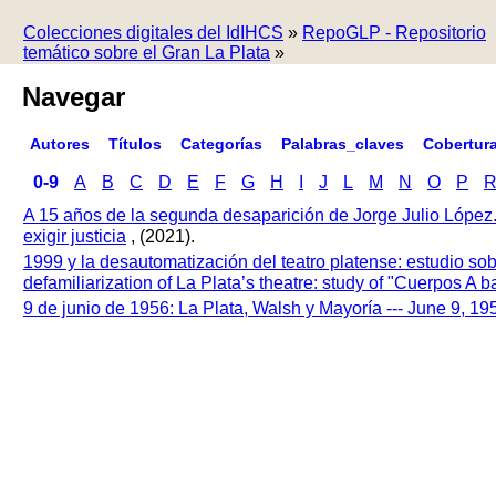
Colecciones digitales del IdIHCS
»
RepoGLP - Repositorio
temático sobre el Gran La Plata
»
Navegar
Autores
Títulos
Categorías
Palabras_claves
Cobertur
0-9
A
B
C
D
E
F
G
H
I
J
L
M
N
O
P
A 15 años de la segunda desaparición de Jorge Julio López
exigir justicia
, (2021).
1999 y la desautomatización del teatro platense: estudio so
defamiliarization of La Plata’s theatre: study of "Cuerpos A
9 de junio de 1956: La Plata, Walsh y Mayoría --- June 9, 1