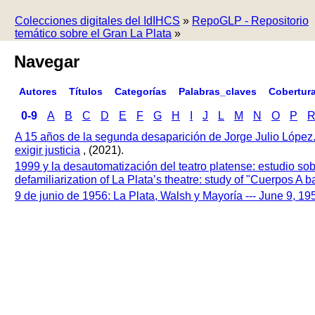
Colecciones digitales del IdIHCS
»
RepoGLP - Repositorio
temático sobre el Gran La Plata
»
Navegar
Autores
Títulos
Categorías
Palabras_claves
Cobertur
0-9
A
B
C
D
E
F
G
H
I
J
L
M
N
O
P
A 15 años de la segunda desaparición de Jorge Julio López
exigir justicia
, (2021).
1999 y la desautomatización del teatro platense: estudio so
defamiliarization of La Plata’s theatre: study of "Cuerpos A
9 de junio de 1956: La Plata, Walsh y Mayoría --- June 9, 1