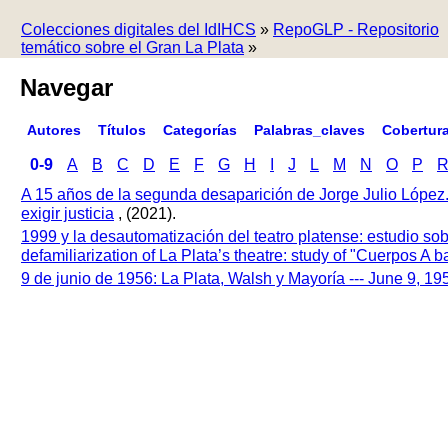
Colecciones digitales del IdIHCS
»
RepoGLP - Repositorio
temático sobre el Gran La Plata
»
Navegar
Autores
Títulos
Categorías
Palabras_claves
Cobertur
0-9
A
B
C
D
E
F
G
H
I
J
L
M
N
O
P
A 15 años de la segunda desaparición de Jorge Julio López
exigir justicia
, (2021).
1999 y la desautomatización del teatro platense: estudio so
defamiliarization of La Plata’s theatre: study of "Cuerpos A
9 de junio de 1956: La Plata, Walsh y Mayoría --- June 9, 1