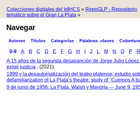
Colecciones digitales del IdIHCS
»
RepoGLP - Repositorio
temático sobre el Gran La Plata
»
Navegar
Autores
Títulos
Categorías
Palabras_claves
Cobertur
0-9
A
B
C
D
E
F
G
H
I
J
L
M
N
O
P
A 15 años de la segunda desaparición de Jorge Julio López
exigir justicia
, (2021).
1999 y la desautomatización del teatro platense: estudio so
defamiliarization of La Plata’s theatre: study of "Cuerpos A
9 de junio de 1956: La Plata, Walsh y Mayoría --- June 9, 1