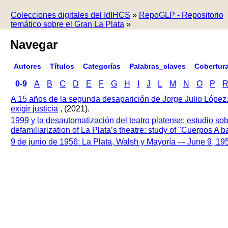
Colecciones digitales del IdIHCS
»
RepoGLP - Repositorio
temático sobre el Gran La Plata
»
Navegar
Autores
Títulos
Categorías
Palabras_claves
Cobertur
0-9
A
B
C
D
E
F
G
H
I
J
L
M
N
O
P
A 15 años de la segunda desaparición de Jorge Julio López
exigir justicia
, (2021).
1999 y la desautomatización del teatro platense: estudio so
defamiliarization of La Plata’s theatre: study of "Cuerpos A
9 de junio de 1956: La Plata, Walsh y Mayoría --- June 9, 1