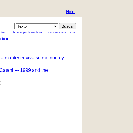
Help
 texto
buscar por formulario
búsqueda avanzada
ción
ara mantener viva su memoria y
Catani --- 1999 and the
.
).