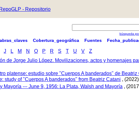
RepoGLP - Repositorio
búsqueda por
labras_claves
Cobertura_geográfica
Fuentes
Fecha_publica
J
L
M
N
O
P
R
S
T
U
V
Z
ón de Jorge Julio López. Movilizaciones, actos y homenajes p
tro platense: estudio sobre "Cuerpos A banderados" de Beatriz 
tre: study of "Cuerpos A banderados" from Beatriz Catani
, (2022)
 y Mayoría --- June 9, 1956: La Plata, Walsh and Mayoría
, (2017