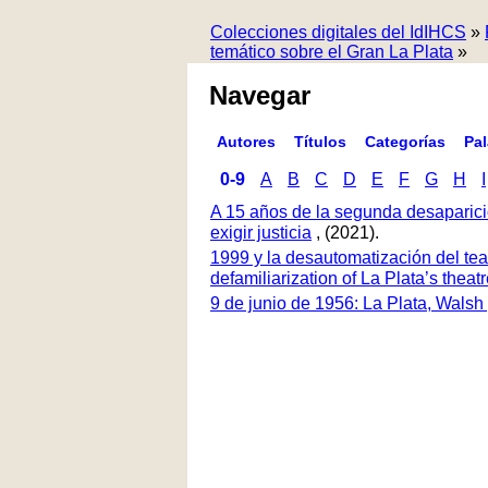
Colecciones digitales del IdIHCS
»
temático sobre el Gran La Plata
»
Navegar
Autores
Títulos
Categorías
Pa
0-9
A
B
C
D
E
F
G
H
I
A 15 años de la segunda desaparici
exigir justicia
, (2021).
1999 y la desautomatización del tea
defamiliarization of La Plata’s thea
9 de junio de 1956: La Plata, Walsh