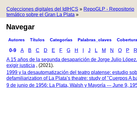
Colecciones digitales del IdIHCS
»
RepoGLP - Repositorio
temático sobre el Gran La Plata
»
Navegar
Autores
Títulos
Categorías
Palabras_claves
Cobertur
0-9
A
B
C
D
E
F
G
H
I
J
L
M
N
O
P
A 15 años de la segunda desaparición de Jorge Julio López
exigir justicia
, (2021).
1999 y la desautomatización del teatro platense: estudio so
defamiliarization of La Plata’s theatre: study of "Cuerpos A
9 de junio de 1956: La Plata, Walsh y Mayoría --- June 9, 1