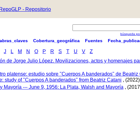
RepoGLP - Repositorio
búsqueda por
labras_claves
Cobertura_geográfica
Fuentes
Fecha_publica
J
L
M
N
O
P
R
S
T
U
V
Z
ón de Jorge Julio López. Movilizaciones, actos y homenajes p
tro platense: estudio sobre "Cuerpos A banderados" de Beatriz 
tre: study of "Cuerpos A banderados" from Beatriz Catani
, (2022)
 y Mayoría --- June 9, 1956: La Plata, Walsh and Mayoría
, (2017