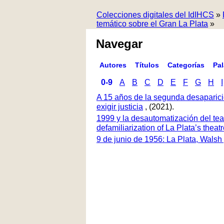
Colecciones digitales del IdIHCS
»
temático sobre el Gran La Plata
»
Navegar
Autores
Títulos
Categorías
Pa
0-9
A
B
C
D
E
F
G
H
I
A 15 años de la segunda desaparici
exigir justicia
, (2021).
1999 y la desautomatización del tea
defamiliarization of La Plata’s thea
9 de junio de 1956: La Plata, Walsh