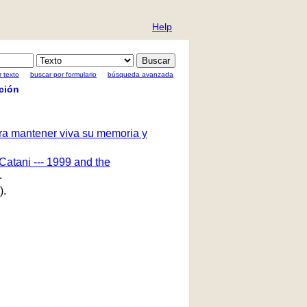
Help
 texto
buscar por formulario
búsqueda avanzada
ción
ara mantener viva su memoria y
Catani --- 1999 and the
.
).