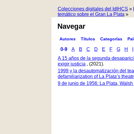
Colecciones digitales del IdIHCS
»
temático sobre el Gran La Plata
»
Navegar
Autores
Títulos
Categorías
Pa
0-9
A
B
C
D
E
F
G
H
I
A 15 años de la segunda desaparici
exigir justicia
, (2021).
1999 y la desautomatización del tea
defamiliarization of La Plata’s thea
9 de junio de 1956: La Plata, Walsh