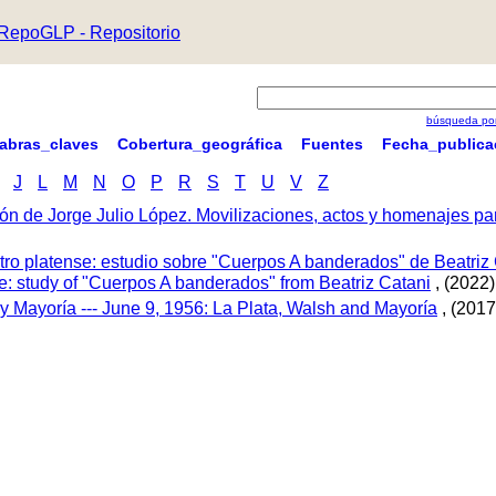
RepoGLP - Repositorio
búsqueda por
labras_claves
Cobertura_geográfica
Fuentes
Fecha_publica
J
L
M
N
O
P
R
S
T
U
V
Z
ón de Jorge Julio López. Movilizaciones, actos y homenajes p
tro platense: estudio sobre "Cuerpos A banderados" de Beatriz 
tre: study of "Cuerpos A banderados" from Beatriz Catani
, (2022)
 y Mayoría --- June 9, 1956: La Plata, Walsh and Mayoría
, (2017