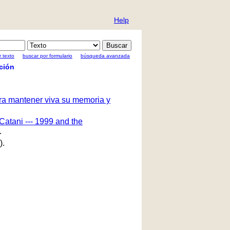
Help
 texto
buscar por formulario
búsqueda avanzada
ción
ara mantener viva su memoria y
Catani --- 1999 and the
.
).