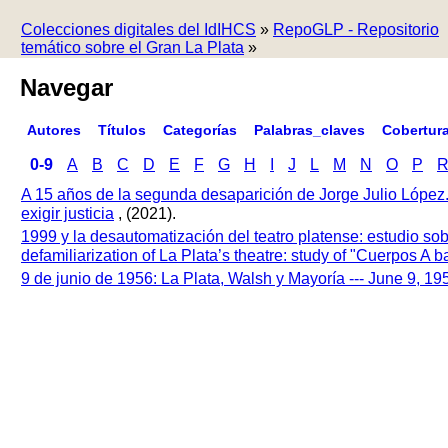
Colecciones digitales del IdIHCS
»
RepoGLP - Repositorio
temático sobre el Gran La Plata
»
Navegar
Autores
Títulos
Categorías
Palabras_claves
Cobertur
0-9
A
B
C
D
E
F
G
H
I
J
L
M
N
O
P
A 15 años de la segunda desaparición de Jorge Julio López
exigir justicia
, (2021).
1999 y la desautomatización del teatro platense: estudio so
defamiliarization of La Plata’s theatre: study of "Cuerpos A
9 de junio de 1956: La Plata, Walsh y Mayoría --- June 9, 1