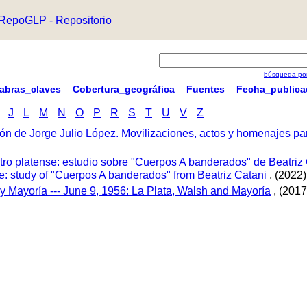
RepoGLP - Repositorio
búsqueda por
labras_claves
Cobertura_geográfica
Fuentes
Fecha_publica
J
L
M
N
O
P
R
S
T
U
V
Z
ón de Jorge Julio López. Movilizaciones, actos y homenajes p
tro platense: estudio sobre "Cuerpos A banderados" de Beatriz 
tre: study of "Cuerpos A banderados" from Beatriz Catani
, (2022)
 y Mayoría --- June 9, 1956: La Plata, Walsh and Mayoría
, (2017