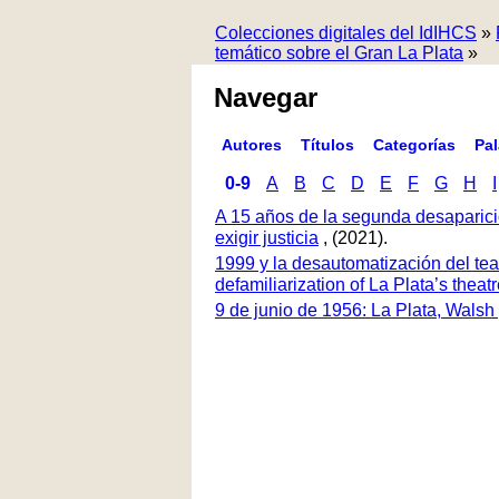
Colecciones digitales del IdIHCS
»
temático sobre el Gran La Plata
»
Navegar
Autores
Títulos
Categorías
Pa
0-9
A
B
C
D
E
F
G
H
I
A 15 años de la segunda desaparici
exigir justicia
, (2021).
1999 y la desautomatización del tea
defamiliarization of La Plata’s thea
9 de junio de 1956: La Plata, Walsh