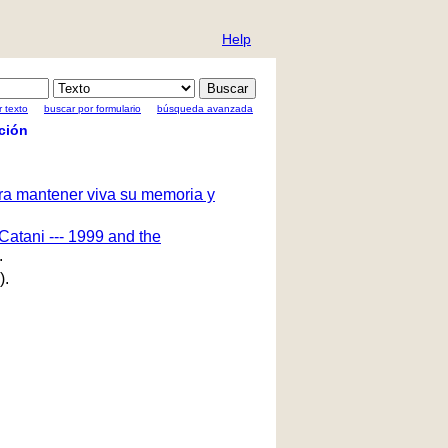
Help
 texto
buscar por formulario
búsqueda avanzada
ción
ara mantener viva su memoria y
Catani --- 1999 and the
.
).