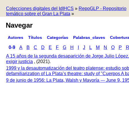
Colecciones digitales del IdIHCS
»
RepoGLP - Repositorio
temático sobre el Gran La Plata
»
Navegar
Autores
Títulos
Categorías
Palabras_claves
Cobertur
0-9
A
B
C
D
E
F
G
H
I
J
L
M
N
O
P
A 15 años de la segunda desaparición de Jorge Julio López
exigir justicia
, (2021).
1999 y la desautomatización del teatro platense: estudio so
defamiliarization of La Plata’s theatre: study of "Cuerpos A
9 de junio de 1956: La Plata, Walsh y Mayoría --- June 9, 1