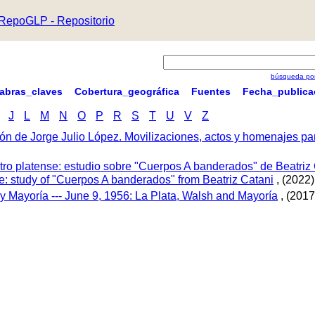
RepoGLP - Repositorio
búsqueda por
labras_claves
Cobertura_geográfica
Fuentes
Fecha_publica
J
L
M
N
O
P
R
S
T
U
V
Z
ón de Jorge Julio López. Movilizaciones, actos y homenajes p
tro platense: estudio sobre "Cuerpos A banderados" de Beatriz 
tre: study of "Cuerpos A banderados" from Beatriz Catani
, (2022)
 y Mayoría --- June 9, 1956: La Plata, Walsh and Mayoría
, (2017