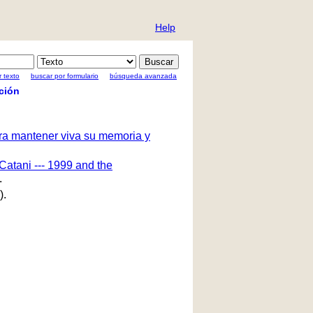
Help
 texto
buscar por formulario
búsqueda avanzada
ción
ara mantener viva su memoria y
Catani --- 1999 and the
.
).