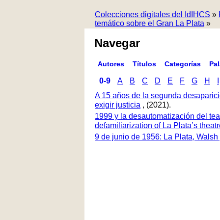
Colecciones digitales del IdIHCS
»
temático sobre el Gran La Plata
»
Navegar
Autores
Títulos
Categorías
Pa
0-9
A
B
C
D
E
F
G
H
I
A 15 años de la segunda desaparici
exigir justicia
, (2021).
1999 y la desautomatización del tea
defamiliarization of La Plata’s thea
9 de junio de 1956: La Plata, Walsh