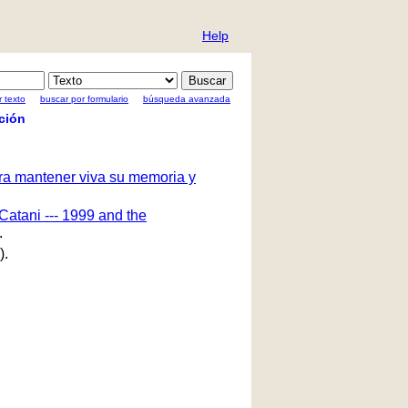
Help
 texto
buscar por formulario
búsqueda avanzada
ción
ara mantener viva su memoria y
Catani --- 1999 and the
.
).