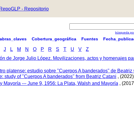
RepoGLP - Repositorio
búsqueda por
labras_claves
Cobertura_geográfica
Fuentes
Fecha_publica
J
L
M
N
O
P
R
S
T
U
V
Z
ón de Jorge Julio López. Movilizaciones, actos y homenajes p
tro platense: estudio sobre "Cuerpos A banderados" de Beatriz 
tre: study of "Cuerpos A banderados" from Beatriz Catani
, (2022)
 y Mayoría --- June 9, 1956: La Plata, Walsh and Mayoría
, (2017