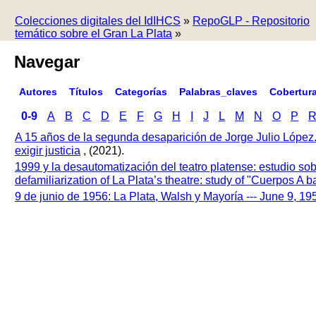
Colecciones digitales del IdIHCS
»
RepoGLP - Repositorio
temático sobre el Gran La Plata
»
Navegar
Autores
Títulos
Categorías
Palabras_claves
Cobertur
0-9
A
B
C
D
E
F
G
H
I
J
L
M
N
O
P
A 15 años de la segunda desaparición de Jorge Julio López
exigir justicia
, (2021).
1999 y la desautomatización del teatro platense: estudio so
defamiliarization of La Plata’s theatre: study of "Cuerpos A
9 de junio de 1956: La Plata, Walsh y Mayoría --- June 9, 1