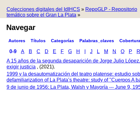
Colecciones digitales del IdIHCS
»
RepoGLP - Repositorio
temático sobre el Gran La Plata
»
Navegar
Autores
Títulos
Categorías
Palabras_claves
Cobertur
0-9
A
B
C
D
E
F
G
H
I
J
L
M
N
O
P
A 15 años de la segunda desaparición de Jorge Julio López
exigir justicia
, (2021).
1999 y la desautomatización del teatro platense: estudio so
defamiliarization of La Plata’s theatre: study of "Cuerpos A
9 de junio de 1956: La Plata, Walsh y Mayoría --- June 9, 1