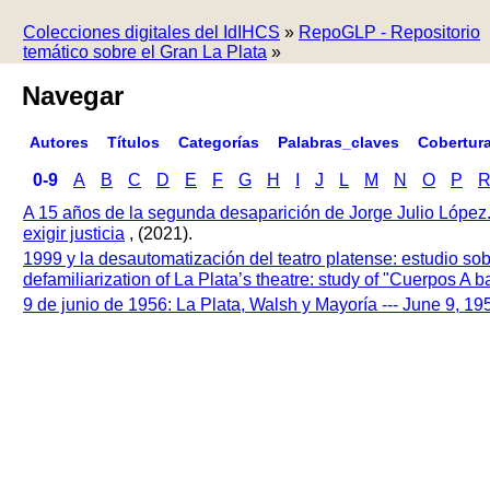
Colecciones digitales del IdIHCS
»
RepoGLP - Repositorio
temático sobre el Gran La Plata
»
Navegar
Autores
Títulos
Categorías
Palabras_claves
Cobertur
0-9
A
B
C
D
E
F
G
H
I
J
L
M
N
O
P
A 15 años de la segunda desaparición de Jorge Julio López
exigir justicia
, (2021).
1999 y la desautomatización del teatro platense: estudio so
defamiliarization of La Plata’s theatre: study of "Cuerpos A
9 de junio de 1956: La Plata, Walsh y Mayoría --- June 9, 1