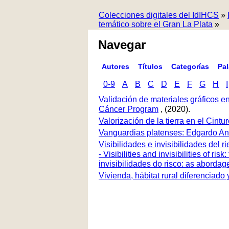
Colecciones digitales del IdIHCS
»
temático sobre el Gran La Plata
»
Navegar
Autores
Títulos
Categorías
Pa
0-9
A
B
C
D
E
F
G
H
I
Validación de materiales gráficos e
Cáncer Program
, (2020).
Valorización de la tierra en el Cint
Vanguardias platenses: Edgardo An
Visibilidades e invisibilidades del 
- Visibilities and invisibilities of r
invisibilidades do risco: as aborda
Vivienda, hábitat rural diferenciado