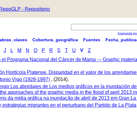
RepoGLP - Repositorio
búsqueda por
labras_claves
Cobertura_geográfica
Fuentes
Fecha_publica
J
L
M
N
O
P
R
S
T
U
V
Z
n el Programa Nacional del Cáncer de Mama --- Graphic materials
urón Hortícola Platense. Disparidad en el valor de los arrendami
tonio Vigo (1928-1997)
, (2014).
riesgo Los abordajes de Los medios gráficos en la inundación de 
isk: the approaches of the graphic media in the flood of april 2013 
gens da mídia gráfica na inundação de abril de 2013 em Gran La
 y estrategias migrantes en el periurbano del Partido de La Plata