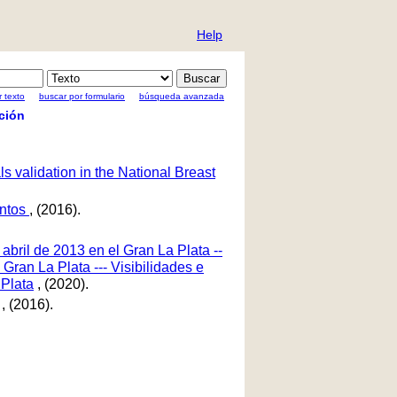
Help
 texto
buscar por formulario
búsqueda avanzada
ción
 validation in the National Breast
entos
, (2016).
abril de 2013 en el Gran La Plata --
in Gran La Plata --- Visibilidades e
 Plata
, (2020).
, (2016).