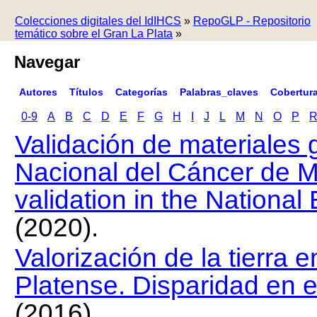
Colecciones digitales del IdIHCS
»
RepoGLP - Repositorio
temático sobre el Gran La Plata
»
Navegar
Autores
Títulos
Categorías
Palabras_claves
Cobertur
0-9
A
B
C
D
E
F
G
H
I
J
L
M
N
O
P
Validación de materiales 
Nacional del Cáncer de M
validation in the Nationa
(2020).
Valorización de la tierra e
Platense. Disparidad en e
(2016).