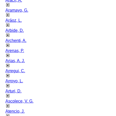
Aracri, A.
Aramayo, G.
Aráoz, L.
Arbide, D.
Archenti, A.
Arenas, P.
Arias, A. J.
Arregui, C.
Arroyo, L.
Arturi, D.
Ascolece, V. G.
Atencio, J.