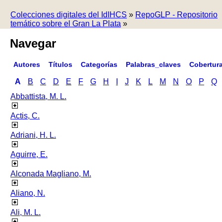
Colecciones digitales del IdIHCS
»
RepoGLP - Repositorio
temático sobre el Gran La Plata
»
Navegar
Autores
Títulos
Categorías
Palabras_claves
Cobertur
A
B
C
D
E
F
G
H
I
J
K
L
M
N
O
P
Q
Abbattista, M. L.
Actis, C.
Adriani, H. L.
Aguirre, E.
Alconada Magliano, M.
Aliano, N.
Ali, M. L.