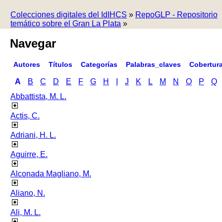
Colecciones digitales del IdIHCS
»
RepoGLP - Repositorio
temático sobre el Gran La Plata
»
Navegar
Autores
Títulos
Categorías
Palabras_claves
Cobertur
A
B
C
D
E
F
G
H
I
J
K
L
M
N
O
P
Q
Abbattista, M. L.
Actis, C.
Adriani, H. L.
Aguirre, E.
Alconada Magliano, M.
Aliano, N.
Ali, M. L.