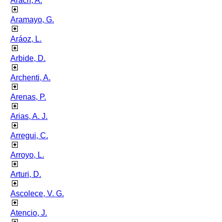
Aracri, A.
Aramayo, G.
Aráoz, L.
Arbide, D.
Archenti, A.
Arenas, P.
Arias, A. J.
Arregui, C.
Arroyo, L.
Arturi, D.
Ascolece, V. G.
Atencio, J.