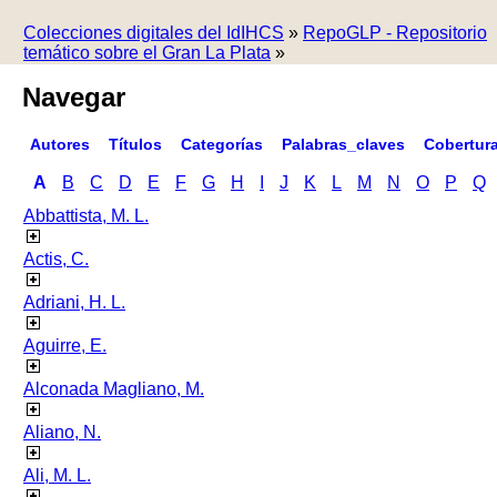
Colecciones digitales del IdIHCS
»
RepoGLP - Repositorio
temático sobre el Gran La Plata
»
Navegar
Autores
Títulos
Categorías
Palabras_claves
Cobertur
A
B
C
D
E
F
G
H
I
J
K
L
M
N
O
P
Q
Abbattista, M. L.
Actis, C.
Adriani, H. L.
Aguirre, E.
Alconada Magliano, M.
Aliano, N.
Ali, M. L.