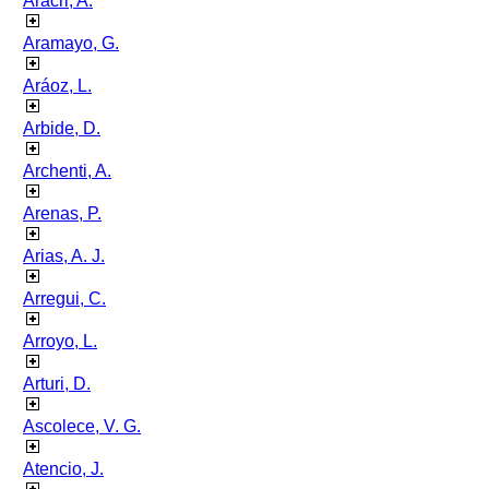
Aracri, A.
Aramayo, G.
Aráoz, L.
Arbide, D.
Archenti, A.
Arenas, P.
Arias, A. J.
Arregui, C.
Arroyo, L.
Arturi, D.
Ascolece, V. G.
Atencio, J.