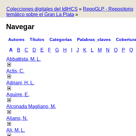
Colecciones digitales del IdIHCS
»
RepoGLP - Repositorio
temático sobre el Gran La Plata
»
Navegar
Autores
Títulos
Categorías
Palabras_claves
Cobertur
A
B
C
D
E
F
G
H
I
J
K
L
M
N
O
P
Q
Abbattista, M. L.
Actis, C.
Adriani, H. L.
Aguirre, E.
Alconada Magliano, M.
Aliano, N.
Ali, M. L.