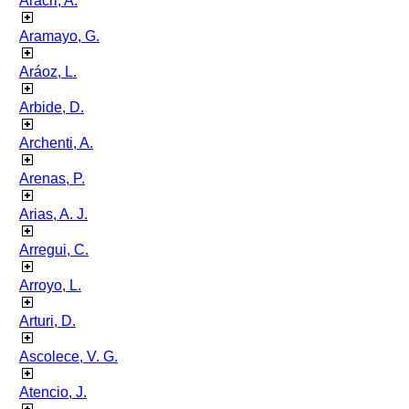
Aracri, A.
Aramayo, G.
Aráoz, L.
Arbide, D.
Archenti, A.
Arenas, P.
Arias, A. J.
Arregui, C.
Arroyo, L.
Arturi, D.
Ascolece, V. G.
Atencio, J.