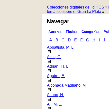
Colecciones digitales del IdIHCS
»
temático sobre el Gran La Plata
»
Navegar
Autores
Títulos
Categorías
Pa
A
B
C
D
E
F
G
H
I
J
Abbattista, M. L.
Actis, C.
Adriani, H. L.
Aguirre, E.
Alconada Magliano, M.
Aliano, N.
Ali, M. L.