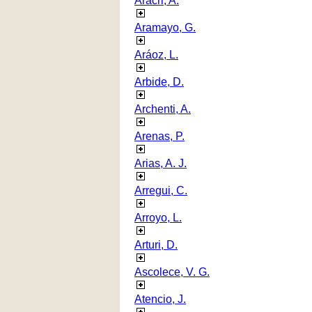
Aracri, A.
Aramayo, G.
Aráoz, L.
Arbide, D.
Archenti, A.
Arenas, P.
Arias, A. J.
Arregui, C.
Arroyo, L.
Arturi, D.
Ascolece, V. G.
Atencio, J.