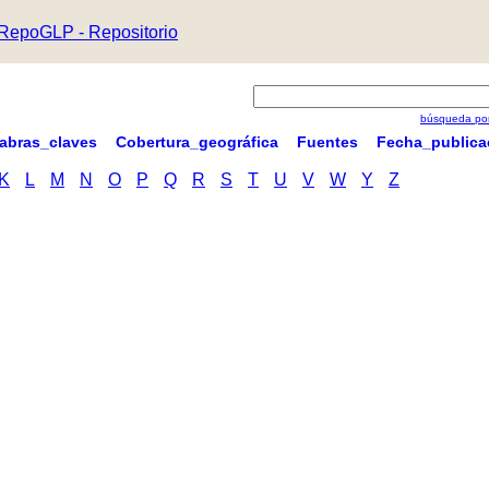
RepoGLP - Repositorio
búsqueda por
labras_claves
Cobertura_geográfica
Fuentes
Fecha_publica
K
L
M
N
O
P
Q
R
S
T
U
V
W
Y
Z