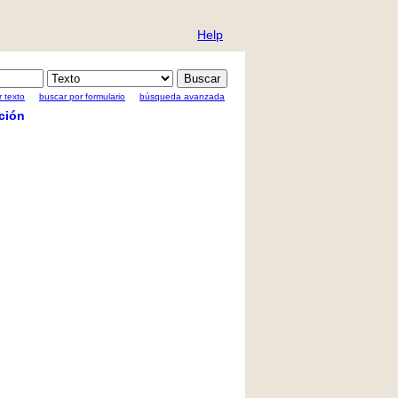
Help
 texto
buscar por formulario
búsqueda avanzada
ción