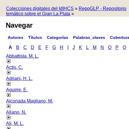
Colecciones digitales del IdIHCS
»
RepoGLP - Repositorio
temático sobre el Gran La Plata
»
Navegar
Autores
Títulos
Categorías
Palabras_claves
Cobertur
A
B
C
D
E
F
G
H
I
J
K
L
M
N
O
P
Q
Abbattista, M. L.
Actis, C.
Adriani, H. L.
Aguirre, E.
Alconada Magliano, M.
Aliano, N.
Ali, M. L.