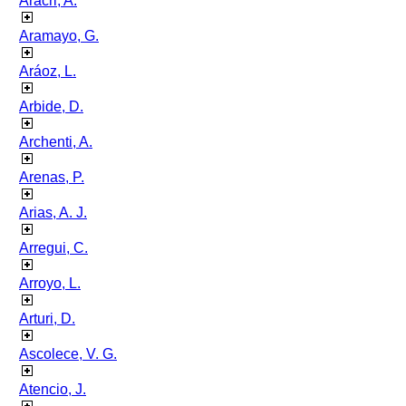
Aracri, A.
Aramayo, G.
Aráoz, L.
Arbide, D.
Archenti, A.
Arenas, P.
Arias, A. J.
Arregui, C.
Arroyo, L.
Arturi, D.
Ascolece, V. G.
Atencio, J.