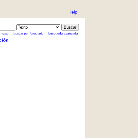
Help
 texto
buscar por formulario
búsqueda avanzada
ción