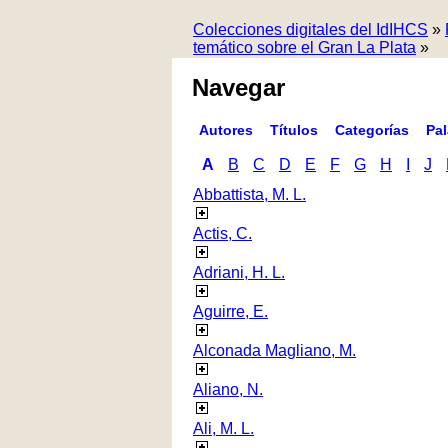
Colecciones digitales del IdIHCS
»
temático sobre el Gran La Plata
»
Navegar
Autores
Títulos
Categorías
Pa
A
B
C
D
E
F
G
H
I
J
Abbattista, M. L.
Actis, C.
Adriani, H. L.
Aguirre, E.
Alconada Magliano, M.
Aliano, N.
Ali, M. L.