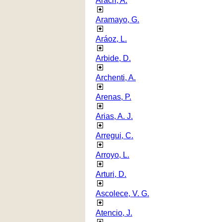
Aracri, A.
Aramayo, G.
Aráoz, L.
Arbide, D.
Archenti, A.
Arenas, P.
Arias, A. J.
Arregui, C.
Arroyo, L.
Arturi, D.
Ascolece, V. G.
Atencio, J.