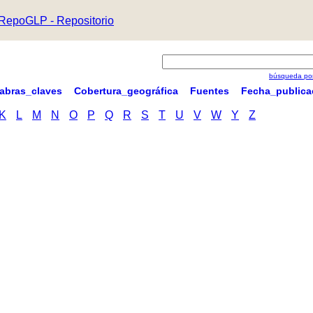
RepoGLP - Repositorio
búsqueda por
labras_claves
Cobertura_geográfica
Fuentes
Fecha_publica
K
L
M
N
O
P
Q
R
S
T
U
V
W
Y
Z