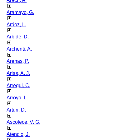
Aracri, A.
Aramayo, G.
Aráoz, L.
Arbide, D.
Archenti, A.
Arenas, P.
Arias, A. J.
Arregui, C.
Arroyo, L.
Arturi, D.
Ascolece, V. G.
Atencio, J.