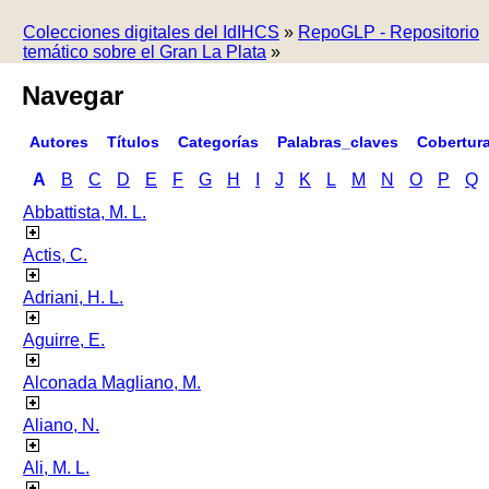
Colecciones digitales del IdIHCS
»
RepoGLP - Repositorio
temático sobre el Gran La Plata
»
Navegar
Autores
Títulos
Categorías
Palabras_claves
Cobertur
A
B
C
D
E
F
G
H
I
J
K
L
M
N
O
P
Q
Abbattista, M. L.
Actis, C.
Adriani, H. L.
Aguirre, E.
Alconada Magliano, M.
Aliano, N.
Ali, M. L.