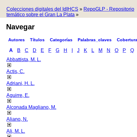
Colecciones digitales del IdIHCS
»
RepoGLP - Repositorio
temático sobre el Gran La Plata
»
Navegar
Autores
Títulos
Categorías
Palabras_claves
Cobertur
A
B
C
D
E
F
G
H
I
J
K
L
M
N
O
P
Q
Abbattista, M. L.
Actis, C.
Adriani, H. L.
Aguirre, E.
Alconada Magliano, M.
Aliano, N.
Ali, M. L.