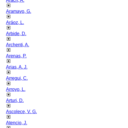
Aracri, A.
Aramayo, G.
Aráoz, L.
Arbide, D.
Archenti, A.
Arenas, P.
Arias, A. J.
Arregui, C.
Arroyo, L.
Arturi, D.
Ascolece, V. G.
Atencio, J.