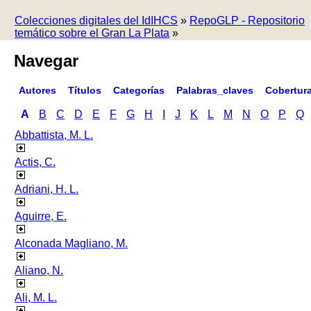
Colecciones digitales del IdIHCS
»
RepoGLP - Repositorio
temático sobre el Gran La Plata
»
Navegar
Autores
Títulos
Categorías
Palabras_claves
Cobertur
A
B
C
D
E
F
G
H
I
J
K
L
M
N
O
P
Q
Abbattista, M. L.
Actis, C.
Adriani, H. L.
Aguirre, E.
Alconada Magliano, M.
Aliano, N.
Ali, M. L.