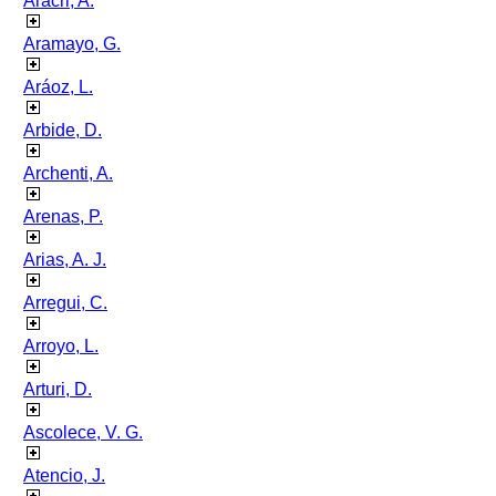
Aracri, A.
Aramayo, G.
Aráoz, L.
Arbide, D.
Archenti, A.
Arenas, P.
Arias, A. J.
Arregui, C.
Arroyo, L.
Arturi, D.
Ascolece, V. G.
Atencio, J.