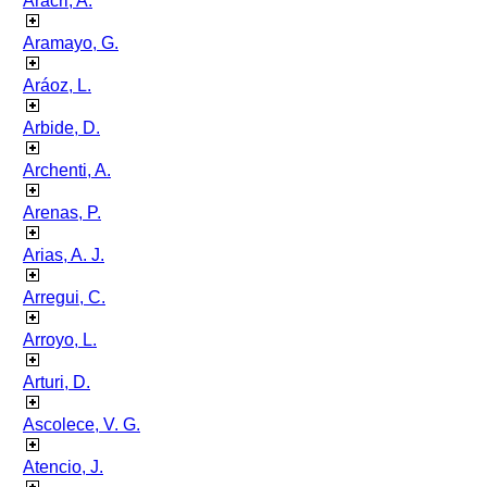
Aracri, A.
Aramayo, G.
Aráoz, L.
Arbide, D.
Archenti, A.
Arenas, P.
Arias, A. J.
Arregui, C.
Arroyo, L.
Arturi, D.
Ascolece, V. G.
Atencio, J.