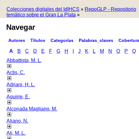
Colecciones digitales del IdIHCS
»
RepoGLP - Repositorio
temático sobre el Gran La Plata
»
Navegar
Autores
Títulos
Categorías
Palabras_claves
Cobertur
A
B
C
D
E
F
G
H
I
J
K
L
M
N
O
P
Q
Abbattista, M. L.
Actis, C.
Adriani, H. L.
Aguirre, E.
Alconada Magliano, M.
Aliano, N.
Ali, M. L.